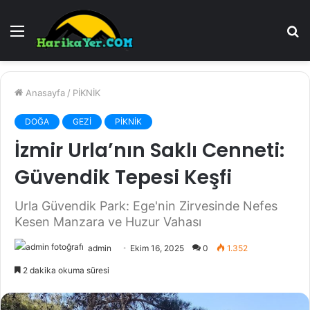
Menü
A
y
...
Anasayfa
/
PİKNİK
DOĞA
GEZİ
PİKNİK
İzmir Urla’nın Saklı Cenneti:
Güvendik Tepesi Keşfi
Urla Güvendik Park: Ege'nin Zirvesinde Nefes
Kesen Manzara ve Huzur Vahası
admin
Ekim 16, 2025
0
1.352
2 dakika okuma süresi