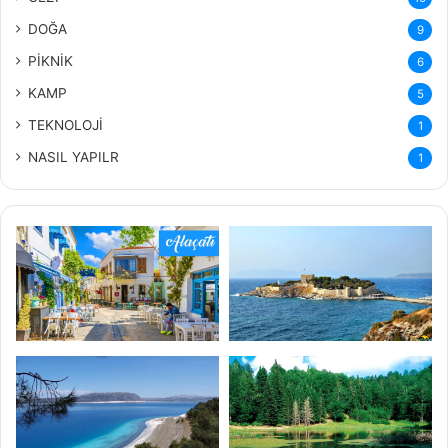
DOĞA
9
PİKNİK
6
KAMP
5
TEKNOLOJİ
1
NASIL YAPILR
1