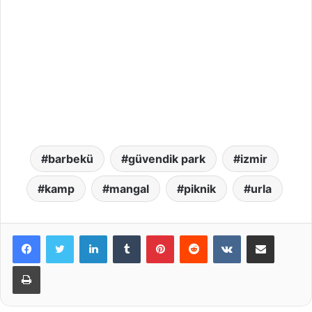
barbekü
güvendik park
izmir
kamp
mangal
piknik
urla
LinkedIn
Tumblr
Pinterest
Reddit
VKontakte
E-Posta ile paylaş
Yazdır